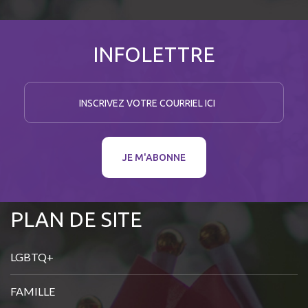
INFOLETTRE
I
n
s
c
JE M'ABONNE
r
i
PLAN DE SITE
v
e
z
LGBTQ+
v
FAMILLE
o