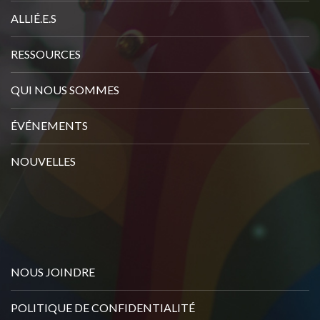
t
ALLIÉ.E.S
r
e
RESSOURCES
c
QUI NOUS SOMMES
o
u
ÉVÉNEMENTS
r
r
NOUVELLES
i
e
l
i
c
NOUS JOINDRE
i
POLITIQUE DE CONFIDENTIALITÉ