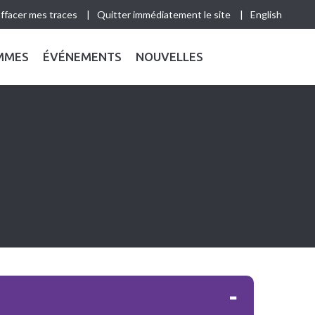
ffacer mes traces
Quitter immédiatement le site
English
MMES
ÉVÉNEMENTS
NOUVELLES