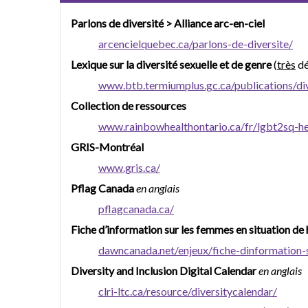
Parlons de diversité > Alliance arc-en-ciel
arcencielquebec.ca/parlons-de-diversite/
Lexique sur la diversité sexuelle et de genre
(
très
dé
www.btb.termiumplus.gc.ca/publications/dive
Collection de ressources
www.rainbowhealthontario.ca/fr/lgbt2sq-hea
GRIS-Montréal
www.gris.ca/
Pflag Canada
en anglais
pflagcanada.ca/
Fiche d’information sur les femmes en situation d
dawncanada.net/enjeux/fiche-dinformation-
Diversity and Inclusion Digital Calendar
en anglais
clri-ltc.ca/resource/diversitycalendar/