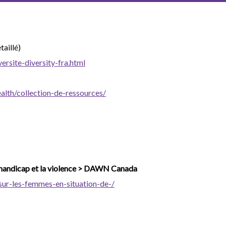
taillé)
rsite-diversity-fra.html
lth/collection-de-ressources/
e handicap et la violence > DAWN Canada
sur-les-femmes-en-situation-de-/