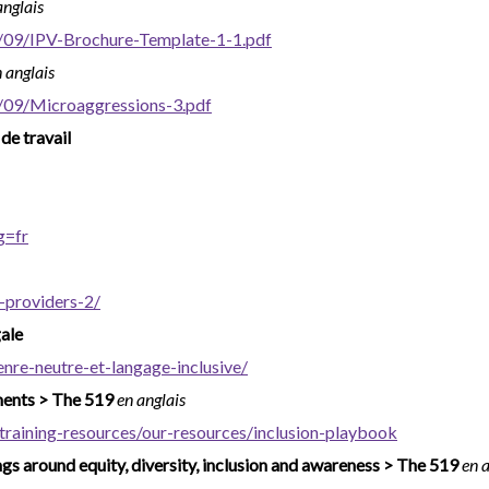
anglais
/09/IPV-Brochure-Template-1-1.pdf
 anglais
/09/Microaggressions-3.pdf
de travail
g=fr
-providers-2/
gale
nre-neutre-et-langage-inclusive/
nments > The 519
en anglais
training-resources/our-resources/inclusion-playbook
ngs around equity, diversity, inclusion and awareness > The 519
en 