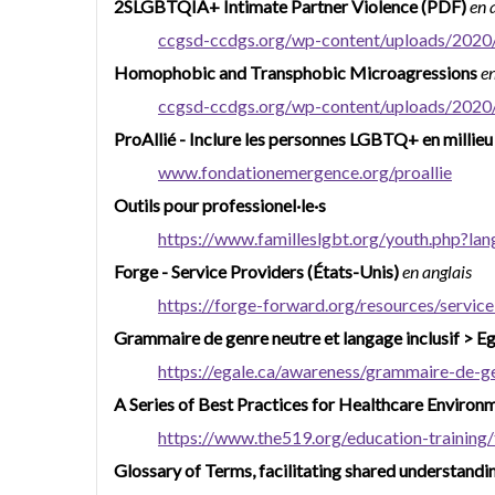
2SLGBTQIA+ Intimate Partner Violence (PDF)
en 
ccgsd-ccdgs.org/wp-content/uploads/2020
Homophobic and Transphobic Microagressions
en
ccgsd-ccdgs.org/wp-content/uploads/2020
ProAllié - Inclure les personnes LGBTQ+ en millieu 
www.fondationemergence.org/proallie
Outils pour professionel·le·s
https://www.familleslgbt.org/youth.php?lan
Forge - Service Providers (États-Unis)
en anglais
https://forge-forward.org/resources/service
Grammaire de genre neutre et langage inclusif > E
https://egale.ca/awareness/grammaire-de-ge
A Series of Best Practices for Healthcare Enviro
https://www.the519.org/education-training/
Glossary of Terms, facilitating shared understandi