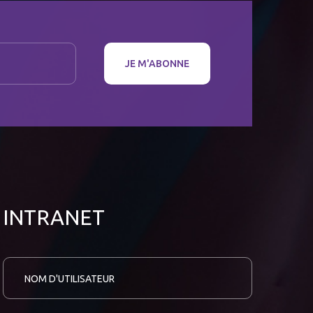
JE M'ABONNE
INTRANET
N
o
m